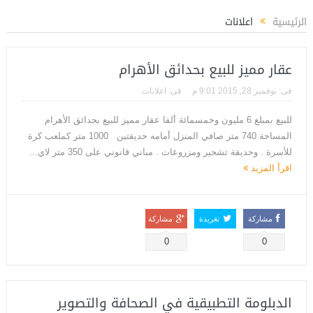
 فوزي مديراً لتأهيل الكوادر الشبابية بوزارة الشباب والرياضة
المستشار ياسين عبدا
الرئيسية
اعلانات
عقار مميز للبيع بحدائق الأهرام
فى:
نوفمبر 28, 2015 9:01 م
فى:
اعلانات
للبيع بمبلغ 6 مليون وخمسمائة ألفا عقار مميز للبيع بحدائق الأهرام
المساحة 740 متر صافي المنزل أمامه حديقتين 1000 متر كملعب كرة
للأسرة . وحديقة تشجير ومزروعات . مباني قانوني على 350 متر لاي...
اقرأ المزيد
مشاركة
تغريدة
مشاركة
0
0
الدبلومة التطبيقية في الصحافة والتصوير