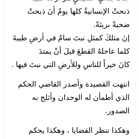
ذبحتْ الإنسانيةُ كلها يومٌ أنَ ذبحتْ
ضحيةً بريئةً.
إنَ مثلكَ كمثلِ نبتَ سامٌ في أرضِ طيبةَ
كلما عاجلهُ القطعَ قبلَ أنْ يمتدَ
كانَ خيراً للناسِ وللأرضِ التي نبتَ فيها .
انتهت القصيدة وأصدر القاضي الحكم
الذي أطمأن له الوجدان وأثلج به
الصدور.
وهكذا تنظر القضايا ، وهكذا يحكم