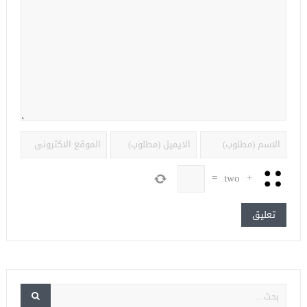
=
two
+