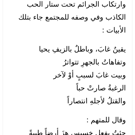
وارتكاب الجرائم تحت ستار الحب
الكاذب وفي وصفه للمجتمع جاء بتلك
الأبيات :
يقينٌ غابَ، وباطلٌ بالزيفِ يحيا
وتفاهاتُ بالجهرِ تتواترُ
وبيت غابَ لسببٍ أوْ لآخر
الرغبةُ صارتْ حباً
والقتلُ لأجلهِ انتصاراً
وقال للمتهم :
جئتُ بفعلٍ خسيسٍ هزَ أرضاً طيبةً