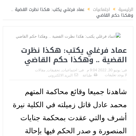
ن عبدالمنعم يكتب عن: العميد حسام حسن ووطنية الإنتماء للمنتخب القومي
الرئيسية
اجتماعيات
عماد فرغلي يكتب: هكذا نظرت القضية ..
وهكذا حكم القاضي
عماد فرغلي يكتب: هكذا نظرت
القضية .. وهكذا حكم القاضي
فى:
يونيو 30, 2022 9:04 م
فى:
اجتماعيات
,
تحقيقات
,
مقالات
لا يوجد تعليقات
طباعة
البريد الالكترونى
شاهدنا جميعا وقائع محاكمة المتهم
محمد عادل قاتل زميلته في الكلية نيرة
أشرف والتي عقدت بمحكمة جنايات
المنصورة و صدر الحكم فيها بإحالة