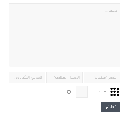
=
six
−