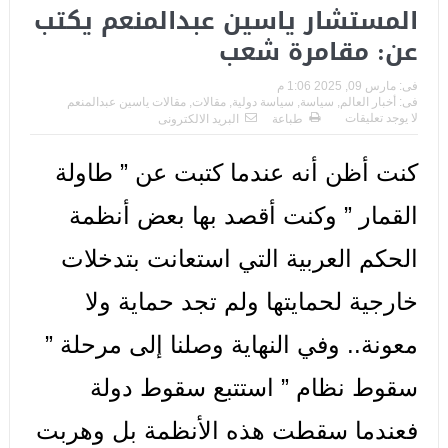
المستشار ياسين عبدالمنعم يكتب
عن: مقامرة شعب
فى:
مارس 09, 2025 1:06 م
فى:
أخبار العالم
,
سياسة
,
سياسة دولية
,
مقالات
,
مقالات ياسين عبدالمنعم
لا يوجد تعليقات
طباعة
البريد الالكترونى
كنت أظن أنه عندما كتبت عن ” طاولة
القمار ” وكنت أقصد بها بعض أنظمة
الحكم العربية التي استعانت بتدخلات
خارجية لحمايتها ولم تجد حماية ولا
معونة.. وفي النهاية وصلنا إلى مرحلة ”
سقوط نظام ” استتبع سقوط دولة
فعندما سقطت هذه الأنظمة بل وهربت