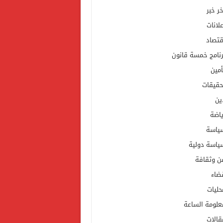
خر خبر
علانات
قتصاد
رنامج خمسة قانون
أمين
حقيقات
ين
ياضة
ياسة
ياسة دولية
ن وثقافة
ضاء
حليات
علومة الساعة
قالات