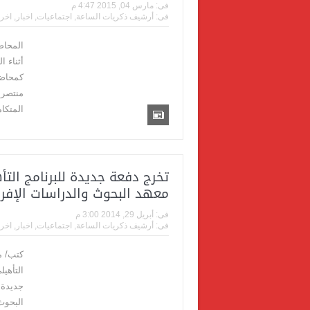
فى:
مارس 04, 2015 4:47 م
فى:
أرشيف ذكريات الساعة
,
اجتماعيات
,
اخبار
,
اخر 
المحاض
أثناء 
كمحاضر
منتصر 
المتكا
تخرج دفعة جديدة للبرنامج ال
معهد البحوث والدراسات الإفري
فى:
أبريل 29, 2014 3:00 م
فى:
أرشيف ذكريات الساعة
,
اجتماعيات
,
اخبار
,
اخر 
كتب/ م
التأهي
جديدة 
البحوث