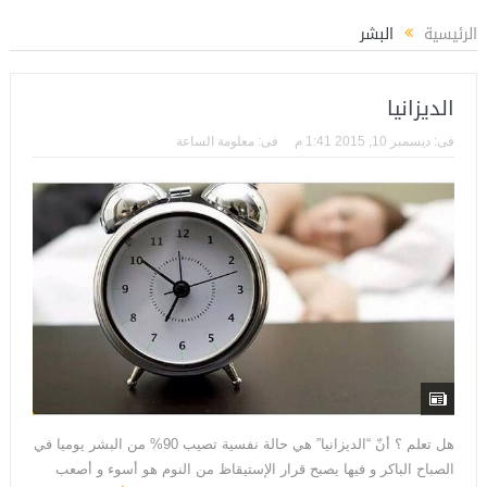
وزي مديراً لتأهيل الكوادر الشبابية بوزارة الشباب والرياضة
المستشار ياسين عبدالم
الرئيسية
البشر
الديزانيا
فى:
ديسمبر 10, 2015 1:41 م
فى:
معلومة الساعة
هل تعلم ؟ أنّ “الديزانيا” هي حالة نفسية تصيب 90% من البشر يوميا في
الصباح الباكر و فيها يصبح قرار الإستيقاظ من النوم هو أسوء و أصعب