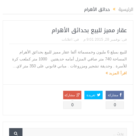
الد فوزي مديراً لتأهيل الكوادر الشبابية بوزارة الشباب والرياضة
المستشار ياسين عب
الرئيسية
حدائق الأهرام
عقار مميز للبيع بحدائق الأهرام
فى:
نوفمبر 28, 2015 9:01 م
فى:
اعلانات
للبيع بمبلغ 6 مليون وخمسمائة ألفا عقار مميز للبيع بحدائق الأهرام
المساحة 740 متر صافي المنزل أمامه حديقتين 1000 متر كملعب كرة
للأسرة . وحديقة تشجير ومزروعات . مباني قانوني على 350 متر لاي...
اقرأ المزيد
مشاركة
تغريدة
مشاركة
0
0