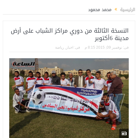
الرياضة
المستشار ياسين عبدالمنعم يكتب عن: العميد حسام حسن ووطنية الإنتماء
الرئيسية
محمد محمود
النسخة الثالثة من دوري مراكز الشباب على أرض
مدينة 6أكتوبر
فى:
نوفمبر 09, 2015 8:15 م
فى:
اخبار
,
رياضة