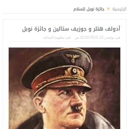
لرياضة
المستشار ياسين عبدالمنعم يكتب عن: العميد حسام حسن ووطنية الإنتماء 
الرئيسية
ﺠﺎﺋﺰﺓ ﻧﻮﺑﻞ ﻟﻠﺴﻼﻡ
أﺩﻭﻟﻒ ﻫﺘﻠﺮ ﻭ ﺟﻮﺯﻳﻒ ﺳﺘﺎﻟﻴﻦ و جائزة ﻧﻮﺑﻞ
فى:
نوفمبر 21, 2015 12:10 ص
فى:
معلومة الساعة