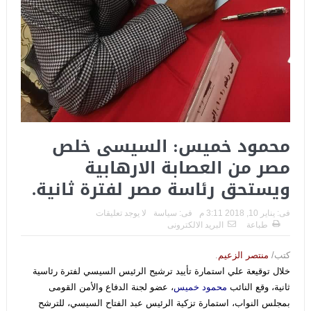
محمود خميس: السيسى خلص
مصر من العصابة الارهابية
ويستحق رئاسة مصر لفترة ثانية.
فى:
يناير 10, 2018 3:11 م
فى:
سياسة
لا يوجد تعليقات
طباعة
البريد الالكترونى
كتب/
منتصر الزعيم
.
خلال توقيعة علي استمارة تأييد ترشيح الرئيس السيسي لفترة رئاسية
ثانية، وقع النائب
محمود
خميس
، عضو لجنة الدفاع والأمن القومى
بمجلس النواب، استمارة تزكية الرئيس عبد الفتاح السيسي، للترشح