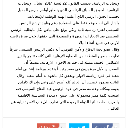
لإنتخابات الرئاسة، بحسب القانون 22 لسنة 2014، بشأن الإنتخابات
الرئاسية، لخوض السباق الرئاسي الذى ينطلق أواخر مارس المقبل،
بحسب الجدول الزمني الذي أعلنته الهيئة الوطنية للإنتخابات،.
وأشار الى انه لايوقع فقط على استمارة دعم وتاييد ترشح الرئيس
السيسى لفترة رئاسية ثانية ولكن يوقع على بياض لكل مايطلبه الرئيس
السيسى بعد الإنجازات المبهرة والمتعددة التى حققها، خلال فترة رئاسته
الاولى فى جميع أنحاء البلاد.
وقال عضو لجنة الدفاع والأمن القومي، أنه يكفي الرئيس السيسى شرفاً
تخليصه مصر والمنطقة من العصابة الارهابية التي كانت تتاجر بالدين
الاسلامي الحنيف ممثلة فى جماعة الاخوان الارهابية، مضيفاً أن
المصريين لأول مرة يرون فى مصر رئيساً يتقدم ببرنامج إنتخابي أمام
شعبه فى فترة رئاسته الاولي ويحقق كل ماتعهد به أمام شعبه. وقال
النائب محمود خميس أن العالم كله أصبح علي وعي وإدراك كاملين
بقيمة ومكانة وعظمة مصر فى عهد الرئيس عبد الفتاح السيسى فقد
اصبحت كلمة مصر مسموعة على جميع الاصعدة السياسية الاقليمية
والعربية، خاصة أنها الدولة الوحيدة التي تحارب الإرهاب الأسود نيابة عن
العالم .
0
مشاركة
تغريدة
0
مشاركة