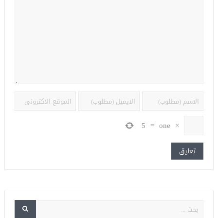
5
=
one
×