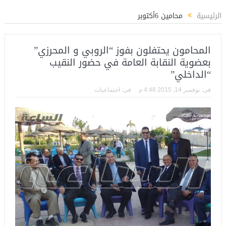
فوزي مديراً لتأهيل الكوادر الشبابية بوزارة الشباب والرياضة
المستشار ياسين عبدال
الرئيسية
محامين 6أكتوبر
المحامون يحتفلون بفوز “الروبي و المحرزي”
بعضوية النقابة العامة في حضور النقيب
“الداخلي”
فى:
نوفمبر 14, 2015 4:48 م
فى:
اجتماعيات