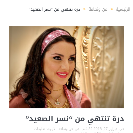
راً لتأهيل الكوادر الشبابية بوزارة الشباب والرياضة
المستشار ياسين عبدالمنعم يكت
الرئيسية
فن وثقافة
درة تنتهي من “نسر الصعيد”
درة تنتهي من “نسر الصعيد”
فى:
فبراير 27, 2018 4:32 م
فى:
فن وثقافة
لا يوجد تعليقات