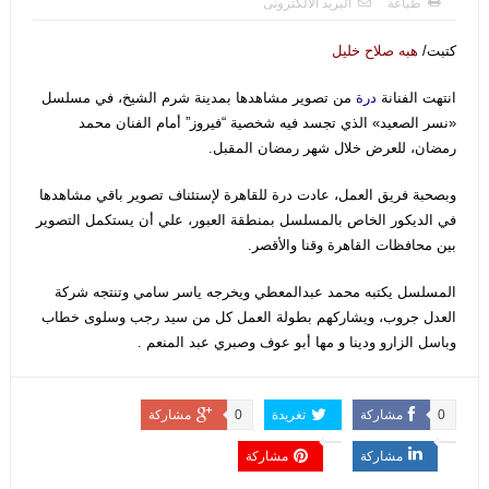
طباعة
البريد الالكترونى
كتبت/
هبه صلاح خليل
انتهت الفنانة
درة
من تصوير مشاهدها بمدينة شرم الشيخ، في مسلسل
«نسر الصعيد» الذي تجسد فيه شخصية “فيروز” أمام الفنان محمد
رمضان، للعرض خلال شهر رمضان المقبل.
وبصحبة فريق العمل، عادت درة للقاهرة لإستئناف تصوير باقي مشاهدها
في الديكور الخاص بالمسلسل بمنطقة العبور، علي أن يستكمل التصوير
بين محافظات القاهرة وقنا والأقصر.
المسلسل يكتبه محمد عبدالمعطي ويخرجه ياسر سامي وتنتجه شركة
العدل جروب، ويشاركهم بطولة العمل كل من سيد رجب وسلوى خطاب
وباسل الزارو ودينا و مها أبو عوف وصبري عبد المنعم .
0
مشاركة
تغريدة
0
مشاركة
مشاركة
مشاركة