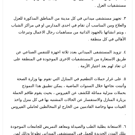
مستشفيات العزل .
٣. تجهيز مستشفى ميداني في كل مدينة من المناطق المذكورة للعزل
والعلاج ومن المناسب أن تقام في احدى المدارس او في مراكز الشباب
، ويتم انشائها بالجهود الذاتية من مساهمات رجال الاعمال وتبرعات
الأهالي في كل منطقة .
٤. تزويد المستشفى الميداني بعدد ثلاثة اجهزة للتنفس الصناعي عن
طريق الاستعارة من المستشفيات الاخرى الموجودة في المنطقة على
ان تعاد لهم بعد اجتياز الأزمة .
٥. على غرار حملات التطعيم في المنازل التي تقوم بها وزارة الصحة
وأثبتت نجاحها خلال السنوات الماضية ، يمكن تطبيق هذا النموذج
بحملات منزلية مماثلة للكشف عن الفيروس ، بحيث يقوم طاقم الحملة
بزيارة المنازل والاستفسار عن الحالات المشتبه بها في كل منزل واخذ
العينات منها وخاصة القادمين من الخارج او المخالطين لحاملي الفيروس
.
٦. الاستعانة بطلبة الطب والصيدلة ومعاهد التمريض للجامعات الموجودة
بتلك المدن الجديدة للعمل في المستشفى الميداني تطوعا وذلك لمن