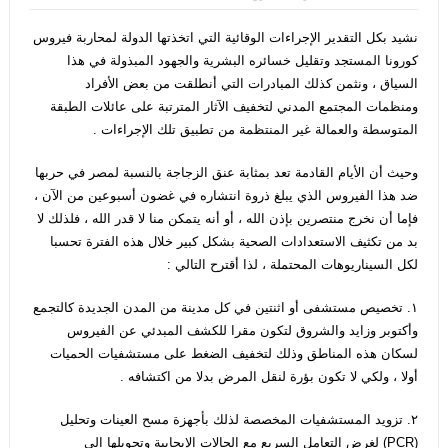
نشيد بكل التقدير الإجراءات الوقائية التي اتخذتها الدولة لمحاربة فيروس
كورونا المستجد وتقليل خسائره البشرية والجهود المبذولة في هذا
السياق ، ونثمن كذلك المبادرات التي أنطلقت من بعض الأفراد
ومنظمات المجتمع المدني لتخفيف الآثار المترتبة على عائلات الطبقة
المتوسطة والعمالة غير المنتظمة من تطبيق تلك الإجراءات .
وحيث أن الأيام القادمة تعد بمثابة عنق الزجاجة بالنسبة لمصر في حربها
ضد هذا الفيروس الذي يبلغ ذروة انتشاره في غضون أسبوعين من الآن ،
فإما أن نخرج منتصرين بإذن الله ، أو أنه يتمكن منا لا قدر الله ، فلذلك لا
بد من تكثيف الاستعدادات الصحية بشكل كبير خلال هذه الفترة تحسبا
لكل السيناريوهات المحتملة ، لذا أقترح التالي :
١. تخصيص مستشفى أو اثنتين في كل مدينة من المدن الجديدة كالتجمع
وأكتوبر وزايد والشروق لتكون مقرا للكشف المبدئي عن الفيروس
لسكان هذه المناطق وذلك لتخفيف الضغط على مستشفيات الحميات
أولا ، ولكي لا تكون بؤرة لنقل المرض بدلا من اكتشافه .
٢. تزويد المستشفيات المخصصة لذلك بأجهزة مسح العينات وتحليل
(PCR) لغرض التعامل السريع مع الحالات الإيجابية وتحويلها الى