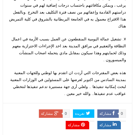
يرغب ، ويمكن مكافائتهم باحتساب درجات إضافية لهم في سنوات
دراستهم القادمة وإعفائهم من نصف فترة التكليف بعد التخرج .وبالفعل
هذا الاقتراح معمول به في الجامعة البريطانية بالشروق في كلية التمريض
هناك
٧. تشغيل عمالة اليومية المنقطعون عن العمل بسبب الأزمة في اعمال
النظافة والتعقيم في مرافق المدينة بعد اخد الإجراءات الاحترازية معهم
وذلك لحمايتهم وهذا سيكون بمقابل مادي يتحمله اصحاب المنشآت
والميسورون .
هذه بعض المقترحات التي أردت ان اتقدم بها لوطني وللجهات المعنية
بمدينة السادس من اكتوبر لعرضها على المسئولين في الوزارات المعنية
لبحث إمكانية تنفيذها .. ولعلي أرى جهة مستنيرة تدعم تنفيذها لنتخطي
عواقب عدم تنفيذها.. والله خير معين .
0
مشاركة
تغريدة
0
مشاركة
مشاركة
مشاركة