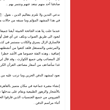
صادفنا أحد منهم نبتعد عنهم ونتنمر بهم ..
ندعي التدين ولا نلتزم بتعاليم الدين ، نقول :
في هذا المشهد المؤلم وما سبقه من حالات م
عندما حلت بِنَا هذه الجائحة الخبيثة أيقنا جمي
لنعود الى طريق الصواب ونكف عن أي فعل أو عم
فالسارق لازال يسرق والكاذب مستمر في كذبه ،
والمرتشي والمستغل فلقد كثفوا من أنشطتهم و
إضافية ، وهذه الفئة خصوصا هي الأشد خطرا ع
كل المصائب وفي جميع الكوارث ، وقد قال لي أ
غدا سأضاعف من أسعار مصاحف القرأن الكريم ل
نعود لمشهد الدفن الحزين وما ترتب عليه من م
إنشاء مقبرة جماعية في مكان متميز بالقاهر
بالأشجار والزهور الطبيعية ويقام على مدخله
الفيروس من جميع الجنسيات الذين فارقوا ال
أثناء مراسم الدفن .