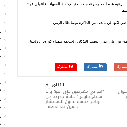
 شرعية هذه المقبرة وعدم مخالفتها لإجماع الفقهاء ، فلتتولى قواتنا
ا
ها .
ا
ا
ضي لكنها لن تمحى من الذاكرة مهما طال الزمن .
ب
ت
نور على جدار النصب التذكاري لحديقة شهداء كورونا .. ولعلنا
ت
د
ر
شاركة
مشاركة
مشاركة
س
س
التالى
“اخواتي معترضين على البيع وأنا
ف
سوان
محتاج فلوس” حلقة جديدة من
ق
برنامج خمسة قانون للمستشار
“ياسين عبدالمنعم”
م
م
م