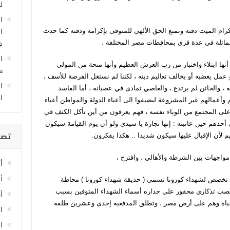
ل
ا
ا
 إكرام الميت دفنه ونمنع الحق الألهي للمتوفى بإكرامه ودفنه كما حدث
ج
ماثلة في عدة قرى بمحافظات مصر المختلفة .
ا
عا أنها ابتلاء واختبار من رب العرش العظيم وأنها منحة من المولى
سا
ل يغضبه أو يخالف تعاليم دينه ، لكننا لم نستغل الفرصة للأسف ،
ا
 والخائن لم يرتدع ، والعاصي تمادى في عصيانه ، أما الفاسد
ا
أعمالهم غير المشروعة ليضيفوا الى أعباء الدولة والمواطن أعباء
لى المجتمع من الوباء نفسه ، فهم يعرفون من أين تأكل الكتف في
حدهم حين عاتبته : إنها تجارة يا سيدي ولو أن يوم القيامة سيكون
تصن
أن الإقبال عليها سيكون شديدا .. هكذا يفكرون.
واجهات بين الشرطة والأهالي ، واقترح ،
أ
أ
ة تخصص لشهداء كورونا تسمى ( حديقة شهداء كورونا ) محاطة
ا نصب تذكاري محفور على جداره أسماء الشهداء المتوفين بسبب
أ
حياة وهم على أرض مصر ، وتطلق المدفعية إحدى وعشرين طلقة
ا
اخ