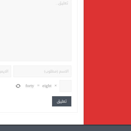
forty
=
eight
×