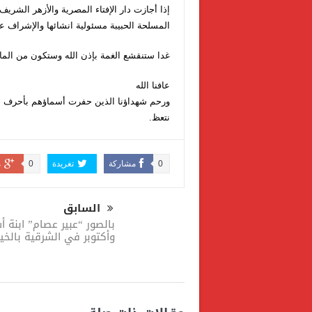
إذا أجازت دار الإفتاء المصرية والأزهر الشريف
المسلحة الحبيبة مسئولية انشائها والإشراف علي
غدا ستنقشع الغمة بإذن الله وستكون من الما
عافنا الله
ورحم شهداؤنا الذين حفرت أسماؤهم بأحرف من 
نتعظ.
0
مشاركة
تغريدة
0
م
السابق
بالصور “عبير عصام” ابنة أ
وأكتوبر في الشرقية بالخير