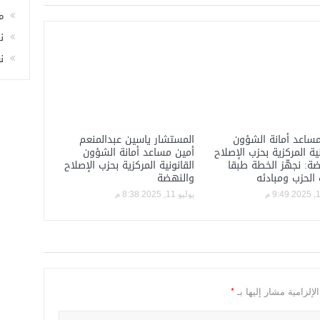
م
ن
ن
ساعد أمانة الشؤون
المستشار ياسين عبدالمنعم
نية المركزية بحزب الإصلاح
أمين مساعد أمانة الشؤون
ة: نجهّز الخطة طبقا
القانونية المركزية بحزب الإصلاح
 الحزب ومبادئه
والنهضة
يوليو 11, 2025 8:38 م
*
إلزامية مشار إليها بـ