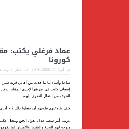
عماد فرغلي يكتب: مق
كورونا
فى:
أبريل 11, 2020 9:41 م
فى:
اخبار
لا يوجد ت
ساءنا وأساء لنا ما حدث من أهالي قرية شبرا ا
إسعاف كانت في طريقها لإحدى المقابر لدفن ط
الخوف من انتقال العدوى إليهم .
كيف طاوعتهم قلوبهم أن يفعلوا ذلك ؟ لا أدري 
غريب أمر شعبنا هذا ، نقول الحق ونفعل عكسه
ونوجه لهم التحية والتقدير والامتنان لما يق