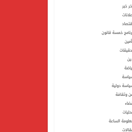
خر خبر
علانات
قتصاد
رنامج خمسة قانون
أمين
حقيقات
ين
ياضة
ياسة
ياسة دولية
ن وثقافة
ضاء
حليات
علومة الساعة
قالات