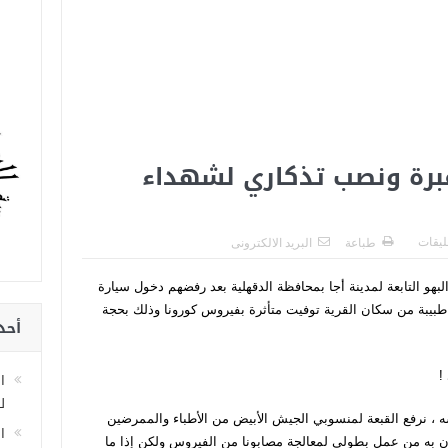
برة ونصب تذكاري لشهداء
عليقات
طباعة
البريد الالكترونى
لبهو التابعة لمدينة أجا بمحافظة الدقهلية بعد رفضهم دخول سيارة
بيبة من سكان القرية توفيت متأثرة بفيروس كورونا وذلك بحجة
أحد
!
ا
لل
 ، نرفع القبعة لمنسوبي الجيش الأبيض من الأطباء والممرضين
ا
ومون به من عمل بطولي لمعالجة مصابونا من الفيروس ولكن إذا ما