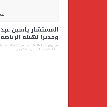
المس
المستشار ياسين عبدا
ومديرا لهيئة الرياضة
فى:
يونيو 06, 2021 7:35 م
فى:
أخبار العالم
,
اخبا
طباعة
البريد الالكترونى