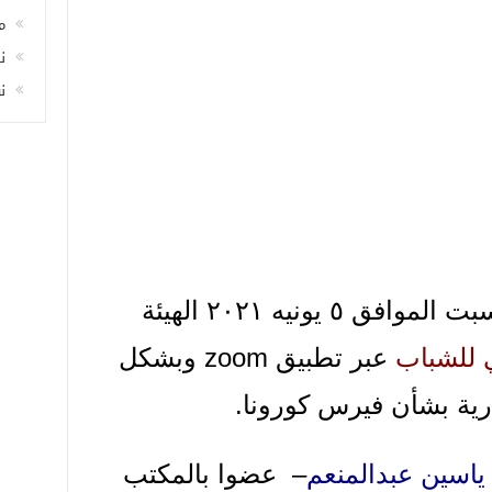
م
ن
ن
انعقدت يوم أمس يوم السبت الموافق ٥ يونيه ٢٠٢١ الهيئة
ي للشباب
عبر تطبيق zoom وبشكل
رية بشأن فيرس كورونا.
اسين عبدالمنعم
– عضوا بالمكتب