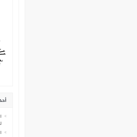
أحد
ا
لل
ا