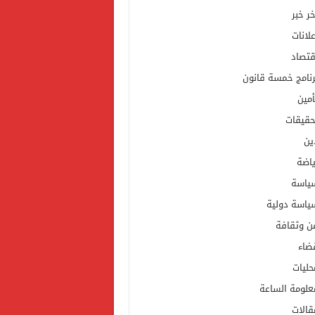
خر خبر
علانات
قتصاد
رنامج خمسة قانون
أمين
حقيقات
ين
ياضة
ياسة
ياسة دولية
ن وثقافة
ضاء
حليات
علومة الساعة
قالات