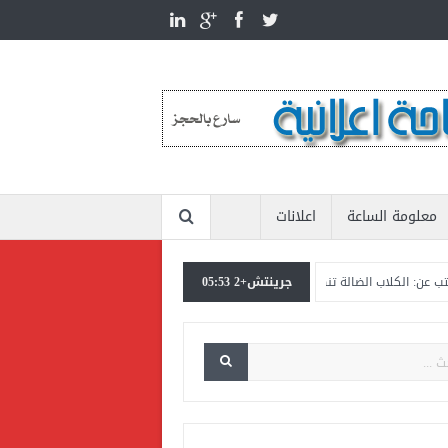
معلومة الساعة
اعلانات
جرينتش+2 05:53
 الضالة تنهك الدولة بأكثر من عشرين مليار جنيه
المستشار ياسين عبدالمنعم يكتب: بد
نتماء للمنتخب القومي