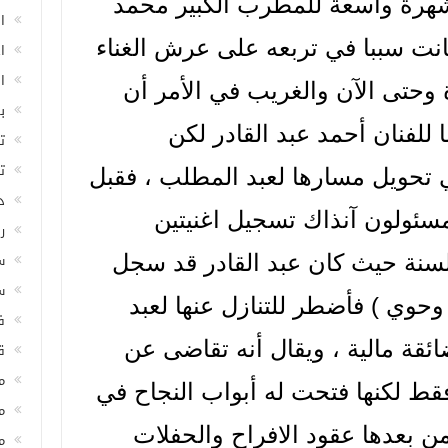
شهرة واسعة للمطرب الكبير محمد
ا
نت سببا في تربعه على عرش الغناء
ا
ا
 وحتى الآن والغريب في الأمر أن
ب
للفنان أحمد عبد القادر لكن
ت
ت
ي تحويل مسارها لعبد المطلب ، فقبل
د
مسئولون آنذاك تسجيل اغنيتين
ر
س
نة حيث كان عبد القادر قد سجل
س
 وحوي ) فأضطر للتنازل عنها لعبد
ف
ئقة مالية ، ويقال أنه تقاضى عن
ق
م
فقط لكنها فتحت له أبواب النجاح في
م
من بعدها عقود الافراح والحفلات
م