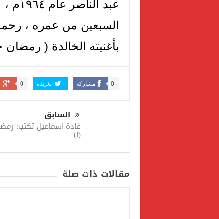
السبعين من عمره ، رحمه
بأغنيته الخالدة ( رمضان جا
0
مشاركة
تغريدة
0
م
السابق
غادة اسماعيل تكتب: رمضا
(١)
مقالات ذات صلة