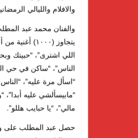
والافلام والليالي الرمضاني
والفنان محمد عبد المطلب
يتجاوز (١٠٠٠) أ
اللي اشترى”، “حبيتك وبحب
الناس”، “ساكن في حي السي
“اسأل مرة عليه”، “الناس
“مابيسألشي عليه أبدا”، “و
مالي”، “يا حبايب هللو”.
حصل عبد المطلب على وس