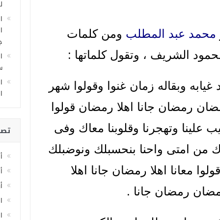
ل
ا
ا
محمد عبد المطلب
ومن كلمات
ج
ود الشريف ، وتقول كلماتها :
ا
سا
ا
 غيابه وبقاله زمان غنوا وقولوا شهر
ا
مضان رمضان جانا اهلا رمضان قولوا
يب علينا وتهجرنا وقلوبنا معاك وفى
تصن
اك من امتى واحنا بنحسبلك ونوضبلك
أ
ولوا معانا اهلا رمضان جانا اهلا
أ
أ
مضان رمضان جانا .
ا
اخ