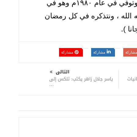
عبد الناصر عام ١٩٦٤م ، وتوفي في عام ١٩٨٠م وهو في
 الله ، ونتذكره في كل رمضان
نا ).
شاركة
مشاركة
مشاركة
التالى
ياسر جلال زاهر يكتب: تلكس إلى
نيات
…