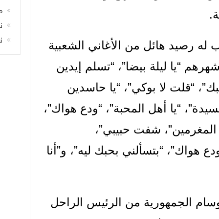
م
ة.
ن
ن
 له رصيد هائل من الأغاني الشعبية
غنية من أشهرهم “يا ليلة بيضا”، “تسلم إيدين
ك”، “قلت لا بوكي”، “يا حاسدين
دة”، “يا أهل المحبة”، “ودع هواك”،
 المغرمين”، شفت حبيبي”،
دع هواك”، “بتسألني بحبك ليه”، و”أنا
ام الجمهورية من الرئيس الراحل