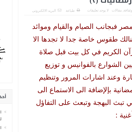
ضانيات (٢)
ثقافة
,
مقالات
لا يوجد تعليقات
طباعة
البريد الالكترونى
 فبجانب الصيام والقيام وموائد
نالك طقوس خاصة جدا لا تجدها الا
ن الكريم في كل بيت قبل صلاة
ن الشوارع بالفوانيس و توزيع
رة وعند اشارات المرور وتنظيم
انية بإلإضافة الى الاستماع الى
أحد
لتي تبث البهجة وتبعث على التفاؤل
ا
نية :
لل
ا