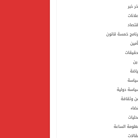
خر خبر
علانات
قتصاد
رنامج خمسة قانون
أمين
حقيقات
ين
ياضة
ياسة
ياسة دولية
ن وثقافة
ضاء
حليات
علومة الساعة
قالات