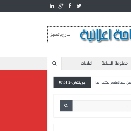
معلومة الساعة
اعلانات
م يكتب: بداية ساخنة للعام الجديد ٢٠٢٦
جرينتش+2 07:51
المستشار ياسين عبدالمنعم يؤكد أن حماي