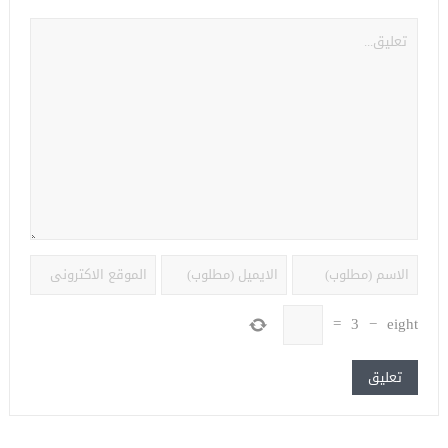
=
3
−
eight