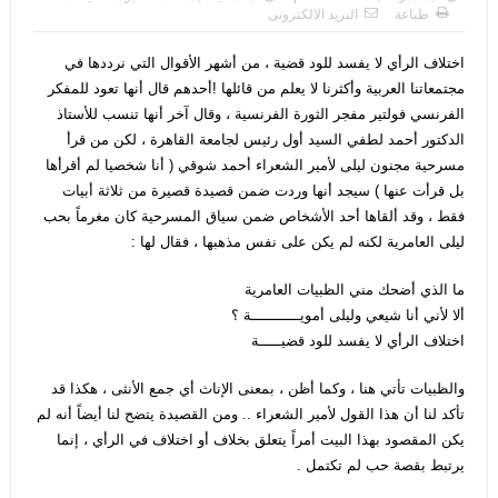
طباعة
البريد الالكترونى
اختلاف الرأي لا يفسد للود قضية ، من أشهر الأقوال التي نرددها في
مجتمعاتنا العربية وأكثرنا لا يعلم من قائلها !أحدهم قال أنها تعود للمفكر
الفرنسي فولتير مفجر الثورة الفرنسية ، وقال آخر أنها تنسب للأستاذ
الدكتور أحمد لطفي السيد أول رئيس لجامعة القاهرة ، لكن من قرأ
مسرحية مجنون ليلى لأمير الشعراء أحمد شوقي ( أنا شخصيا لم أقرأها
بل قرأت عنها ) سيجد أنها وردت ضمن قصيدة قصيرة من ثلاثة أبيات
فقط ، وقد ألقاها أحد الأشخاص ضمن سياق المسرحية كان مغرماً بحب
ليلى العامرية لكنه لم يكن على نفس مذهبها ، فقال لها :
ما الذي أضحك مني الظبيات العامرية
ألا لأني أنا شيعي وليلى أمويـــــــــــة ؟
اختلاف الرأي لا يفسد للود قضيـــــة
والظبيات تأتي هنا ، وكما أظن ، بمعنى الإناث أي جمع الأنثى ، هكذا قد
تأكد لنا أن هذا القول لأمير الشعراء .. ومن القصيدة يتضح لنا أيضاً أنه لم
يكن المقصود بهذا البيت أمراً يتعلق بخلاف أو اختلاف في الرأي ، إنما
يرتبط بقصة حب لم تكتمل .