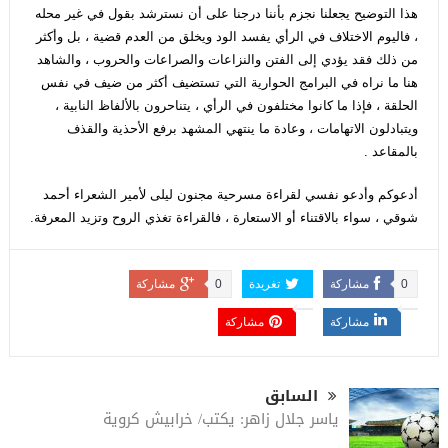
هذا التوضيح يجعلنا نجزم بأننا درجنا على أن نسترشد بقول في غير محله
، فاليوم الاختلاف في الرأي يفسد الود ويخلق من العدم قضية ، بل وأكثر
من ذلك فقد يؤدي إلى الفتن والنزاعات والصراعات والحروب ، والشاهد
هنا ما نراه في البرامج الحوارية التي تستضيف أكثر من ضيف في نفس
الحلقة ، فإذا ما كانوا مختلفون في الرأي ، يتناحرون بالألفاظ النابية ،
ويتبادلون الاتهامات ، وعادة ما ينتهي المشهد برفع الأحذية والقذف
بالمقاعد .
أدعوكم وأدعو نفسي لقراءة مسرحية مجنون ليلى لأمير الشعراء أحمد
شوقي ، سواء بالاقتناء أو الاستعارة ، فالقراءة تغذي الروح وتزيد المعرفة.
0
مشاركة
تغريدة
0
مشاركة
مشاركة
مشاركة
السابق
ياسر جلال زاهر: يكتب/ خرابيش كروية