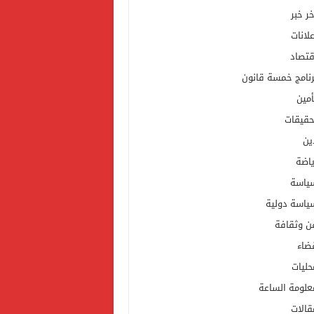
خر خبر
علانات
قتصاد
رنامج خمسة قانون
أمين
حقيقات
ين
ياضة
ياسة
ياسة دولية
ن وثقافة
ضاء
حليات
علومة الساعة
قالات