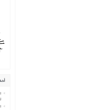
أحد
ا
لل
ا