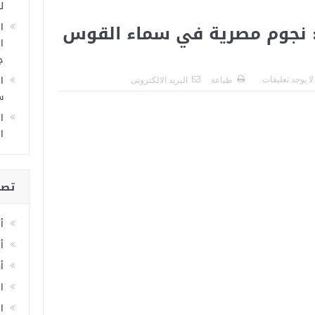
ل
: نجوم مصرية في سماء القوس
ا
ا
ج
ا
لا يوجد تعليقات
طباعة
البريد الالكترونى
سا
ا
ا
تصن
أ
أ
أ
ا
اخ