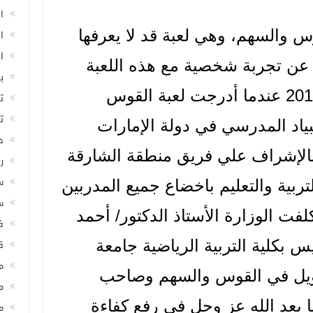
ا
س والسهم، وهي لعبة قد لا يعرفها
ا
ا
 عن تجربة شخصية مع هذه اللعبة
ب
،بدأت هذه التجربة عام 2013 عندما أدرجت لعبة القوس
ت
ت
بياد المدرسي في دولة الإمارات
د
بالإشراف علي فريق منطقة الشارقة
ر
س
تربية والتعليم باخضاع جميع المدربين
س
لفت الوزارة الأستاذ الدكتور/ أحمد
ف
ق
 بكلية التربية الرياضية جامعة
م
ويل في القوس والسهم وصاحب
م
بعد الله عز وجل في رفع كفاءة
م