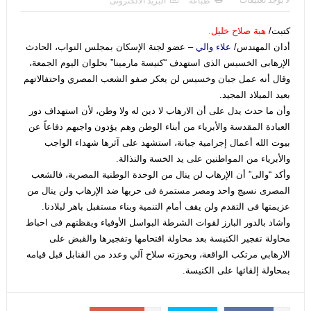
طباعة
البريد الالكترونى
كتبت/
هبة صلاح خليل
.
أدان المهندس/
علاء والي
– عضو لجنة الإسكان بمجلس النواب، الحادث
الإرهابى الخسيس الذى استهدف “كنيسة مارمينا” بحلوان اليوم الجمعة،
وقال أنه عمل جبان وخسيس لن يعكر صفو الشعب المصري واحتفالاتهم
بعيد الميلاد المجيد.
وأن ما حدث يدل على أن الارهاب لا دين له ولا وطن، لأن استهداف دور
العبادة المقدسة والأبرياء من أبناء الوطن وهم يؤدون واجبهم دفاعاً عن
بيوت الله أعمال إجرامية جبانة، استشهد على آثرها شهداء الواجب
والأبرياء من المواطنين على يد الخسة والنذالة.
وأكد “والى” أن الإرهاب لن ينال من الوحدة الوطنية المصرية، فالشعب
المصرى نسيج واحد ومصر مستمرة فى حربها ضد الإرهاب ولن ينال من
عزيمتها فى التقدم ولن يقف أمام التنمية وبناء مستقبل باهر لبلادنا.
وأشاد بالدور البارز لقوات الشرطة البواسل الأوفياء ويقظتهم فى احباط
محاولة تفجير الكنيسة بعد محاولة اقتحامها وتفجيرها والقبض على
الارهابي مرتكب الواقعة، وبحوزته سلاح آلي وعدد من القنابل قبل قيامه
بمحاولة إلقائها على الكنيسة.