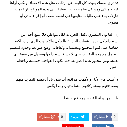
قد ترى نفسك بعيدة كل البعد عن ارتكاب مثل هذه الأخطاء، ولكني أراها
قريبة منكي ومن كل فتاة حققت انتشارا على هذه المواقع، لو قدمت
تنازلات بناء على طلبات متابعيها في لحظة ضعف أو إغراء مادي أو
معنوي.
إن القانون المصري يكفل الحريات لكل مواطن فلا يمنع أحدا من
استخدام كل هذه التقنيات الحديثة بالشكل والأسلوب الذي يراه، لكنه
حفاظا على قيم المجتمع ومعتقداته وثقافاته، وضع ضوابط وحدود لتنظيم
التعامل مع هذه التقنيات حتى لا يساء استخدامها وتتحول من نعمة الى
نقمة، ومن يتجاوز هذه الضوابط فقد تكون العواقب جسيمة وباهظة
الثمن.
لا أطلب من الأباء والأمهات مراقبة أبناءهم، بل أدعوهم للتقرب منهم
ومصادقتهم ومشاركاتهم اهتماماتهم، وهذا يكفي.
والله من وراء القصد، وهو خير حافظ.
0
مشاركة
تغريدة
0
مشاركة