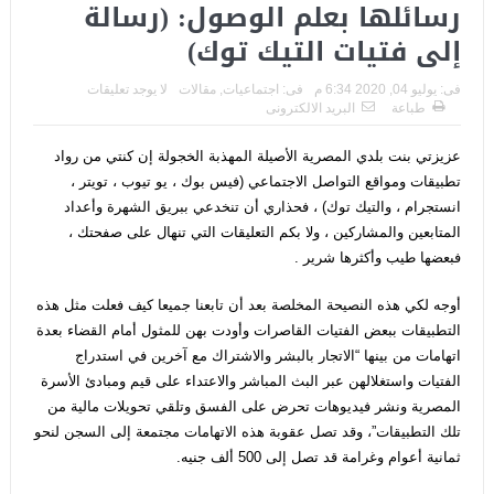
رسائلها بعلم الوصول: (رسالة
إلى فتيات التيك توك)
فى:
يوليو 04, 2020 6:34 م
فى:
اجتماعيات
,
مقالات
لا يوجد تعليقات
طباعة
البريد الالكترونى
عزيزتي بنت بلدي المصرية الأصيلة المهذبة الخجولة إن كنتي من رواد
تطبيقات ومواقع التواصل الاجتماعي (فيس بوك ، يو تيوب ، تويتر ،
انستجرام ، والتيك توك) ، فحذاري أن تنخدعي ببريق الشهرة وأعداد
المتابعين والمشاركين ، ولا بكم التعليقات التي تنهال على صفحتك ،
فبعضها طيب وأكثرها شرير .
أوجه لكي هذه النصيحة المخلصة بعد أن تابعنا جميعا كيف فعلت مثل هذه
التطبيقات ببعض الفتيات القاصرات وأودت بهن للمثول أمام القضاء بعدة
اتهامات من بينها “الاتجار بالبشر والاشتراك مع آخرين في استدراج
الفتيات واستغلالهن عبر البث المباشر والاعتداء على قيم ومبادئ الأسرة
المصرية ونشر فيديوهات تحرض على الفسق وتلقي تحويلات مالية من
تلك التطبيقات”، وقد تصل عقوبة هذه الاتهامات مجتمعة إلى السجن لنحو
ثمانية أعوام وغرامة قد تصل إلى 500 ألف جنيه.