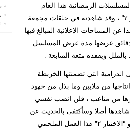
المسلسلات الرمضانية هذا العام
م
ن
باستثناء مسلسل “الاختيار ٢” ، وقد شاهدته في حلقات مجمعة
ن
ة “Watch It ” بعيدا عن المساحات الإعلانية المبالغ فيها
 دقائق عرضها مدة عرض المسلسل
لملل ويفقده متعة المتابعة .
ل الدرامية التي تضمنتها الخريطة
نتاجها من ملايين وما بذل من جهود
رها من متاعب ، فلن أنصب نفسي
م أشاهدها أصلا وسأكتفي بالحديث عن
المسلسل الذي تابعته وهو “الاختيار ٢” هذا العمل الملحمي