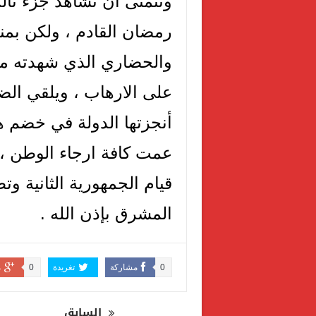
رمضان القادم ، ولكن بمن
والحضاري الذي شهدته من
على الارهاب ، ويلقي الض
أنجزتها الدولة في خضم هذ
عمت كافة ارجاء الوطن ، 
قيام الجمهورية الثانية و
المشرق بإذن الله .
0
مشاركة
تغريدة
0
م
السابق