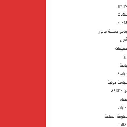
خر خبر
علانات
قتصاد
رنامج خمسة قانون
أمين
حقيقات
ين
ياضة
ياسة
ياسة دولية
ن وثقافة
ضاء
حليات
علومة الساعة
قالات