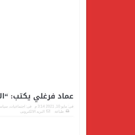
عماد فرغلي يكتب: “الاختيار ٢” ف
فى:
مايو 10, 2021 3:14 م
فى:
اجتماعيات
,
سياس
طباعة
البريد الالكترونى